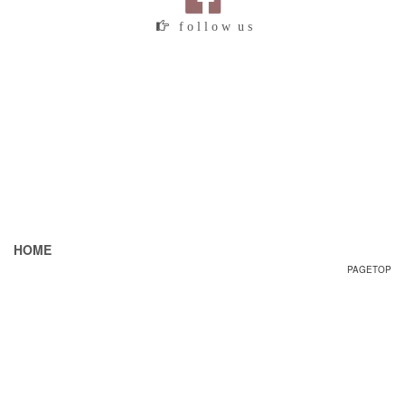
f o l l o w u s
HOME
PAGETOP